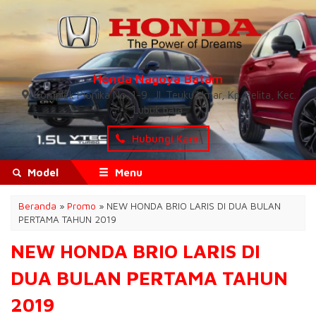
Honda Nagoya Batam
Komplek Pionika No. 1-9, Jl. Teuku Umar, Kp. Pelita, Kec.
Lubuk baja
Hubungi Kami
Model
Menu
Beranda
»
Promo
»
NEW HONDA BRIO LARIS DI DUA BULAN
PERTAMA TAHUN 2019
NEW HONDA BRIO LARIS DI
DUA BULAN PERTAMA TAHUN
2019