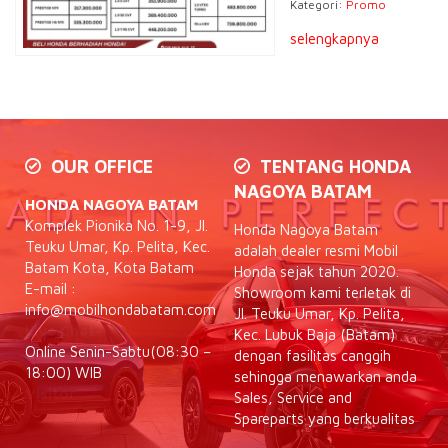
Kategori:
Promo
selengkapnya
OUR OFFICE
TENTANG HONDA
NAGOYA BATAM
HONDA NAGOYA BATAM
Komplek Pionika No. 1-9, Jl.
Honda Nagoya Batam
Teuku Umar, Kp. Pelita, Kec.
adalah dealer resmi Mobil
Batam Kota, Kota Batam
Honda sejak tahun 2020.
E-mail :
Showroom kami terletak di
info@mobilhondabatam.com
Jl. Teuku Umar, Kp. Pelita,
Live Chat
Kec. Lubuk Baja (Batam)
Online Senin-Sabtu(08:30 –
dengan fasilitas canggih
18:00) WIB
sehingga menawarkan anda
Visitor
Sales, Service and
Spareparts yang berkualitas