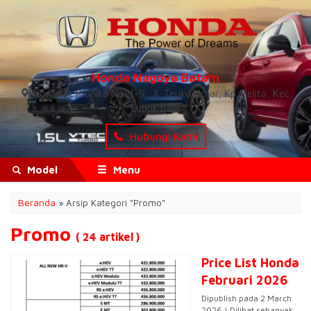
Honda Nagoya Batam
Komplek Pionika No. 1-9, Jl. Teuku Umar, Kp. Pelita, Kec.
Lubuk baja
Hubungi Kami
Model
Menu
Beranda
»
Arsip Kategori "Promo"
Promo
( 24 artikel )
Price List Honda
Februari 2026
Dipublish pada 2 March
2026 | Dilihat sebanyak