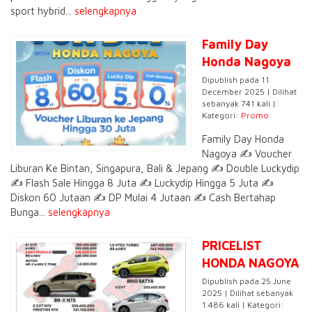
sport hybrid...
selengkapnya
Family Day
Honda Nagoya
Dipublish pada 11
December 2025 | Dilihat
sebanyak 741 kali |
Kategori:
Promo
Family Day Honda
Nagoya ✍️ Voucher
Liburan Ke Bintan, Singapura, Bali & Jepang ✍️ Double Luckydip
✍️ Flash Sale Hingga 8 Juta ✍️ Luckydip Hingga 5 Juta ✍️
Diskon 60 Jutaan ✍️ DP Mulai 4 Jutaan ✍️ Cash Bertahap
Bunga...
selengkapnya
PRICELIST
HONDA NAGOYA
Dipublish pada 25 June
2025 | Dilihat sebanyak
1.486 kali | Kategori: