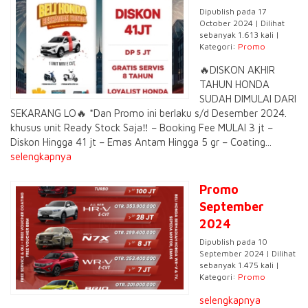
Dipublish pada 17
October 2024 | Dilihat
sebanyak 1.613 kali |
Kategori:
Promo
🔥DISKON AKHIR
TAHUN HONDA
SUDAH DIMULAI DARI
SEKARANG LO🔥 *Dan Promo ini berlaku s/d Desember 2024.
khusus unit Ready Stock Saja‼️ – Booking Fee MULAI 3 jt –
Diskon Hingga 41 jt – Emas Antam Hingga 5 gr – Coating...
selengkapnya
Promo
September
2024
Dipublish pada 10
September 2024 | Dilihat
sebanyak 1.475 kali |
Kategori:
Promo
selengkapnya