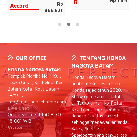
CIVIC TYPE
BR-V
Harga mulai
Harga mulai
Rp 1.3M
Rp
R
271.1JT
OUR OFFICE
TENTANG HONDA
NAGOYA BATAM
HONDA NAGOYA BATAM
Komplek Pionika No. 1-9, Jl.
Honda Nagoya Batam
Teuku Umar, Kp. Pelita, Kec.
adalah dealer resmi Mobil
Batam Kota, Kota Batam
Honda sejak tahun 2020.
E-mail :
Showroom kami terletak di
info@mobilhondabatam.com
Jl. Teuku Umar, Kp. Pelita,
Live Chat
Kec. Lubuk Baja (Batam)
Online Senin-Sabtu(08:30 –
dengan fasilitas canggih
18:00) WIB
sehingga menawarkan anda
Visitor
Sales, Service and
Spareparts yang berkualitas