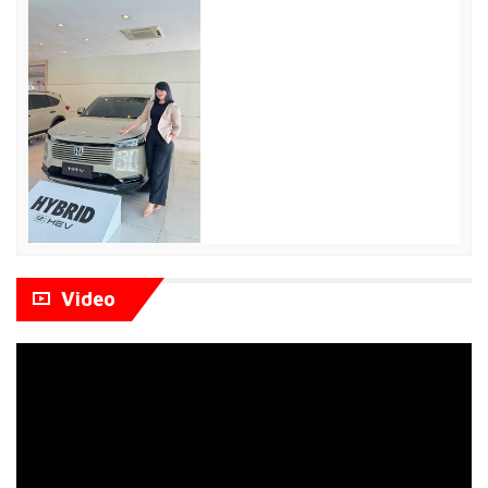
info@mobilhondabatam.com
Video