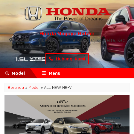
Honda Nagoya Batam
Komplek Pionika No. 1-9, Jl. Teuku Umar, Kp. Pelita, Kec.
Lubuk baja
Hubungi Kami
Model
Menu
Beranda
»
Model
» ALL NEW HR-V