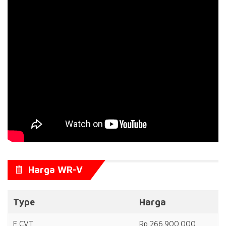
Harga WR-V
Type
Harga
E CVT
Rp 266.900.000