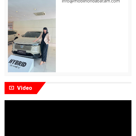
info@mobilhondabatam.com
Video