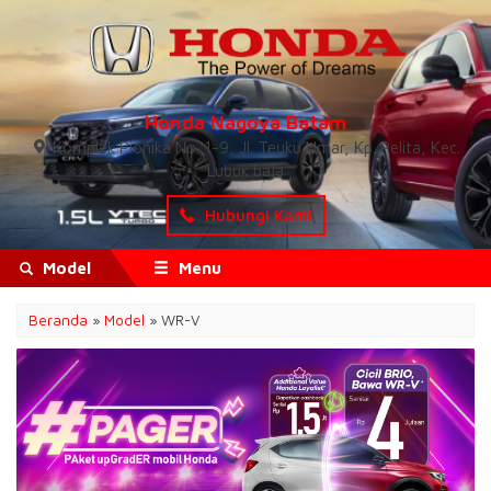
Honda Nagoya Batam
Komplek Pionika No. 1-9, Jl. Teuku Umar, Kp. Pelita, Kec.
Lubuk baja
Hubungi Kami
Model
Menu
Beranda
»
Model
» WR-V