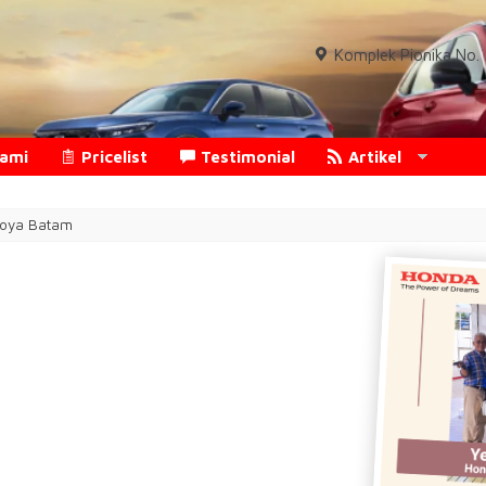
Komplek Pionika No. 1
Kami
Pricelist
Testimonial
Artikel
goya Batam