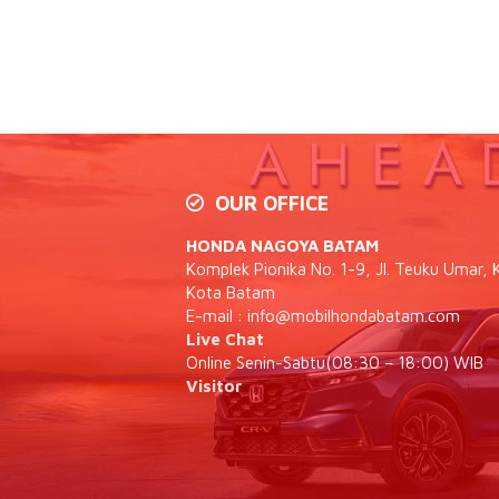
OUR OFFICE
HONDA NAGOYA BATAM
Komplek Pionika No. 1-9, Jl. Teuku Umar, K
Kota Batam
E-mail :
info@mobilhondabatam.com
Live Chat
Online Senin-Sabtu(08:30 – 18:00) WIB
Visitor