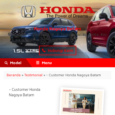
Honda Nagoya Batam
Komplek Pionika No. 1-9, Jl. Teuku Umar, Kp. Pelita, Kec.
Lubuk baja
Hubungi Kami
Model
Menu
Beranda
»
Testimonial
» - Customer Honda Nagoya Batam
- Customer Honda
Nagoya Batam