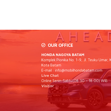
OUR OFFICE
HONDA NAGOYA BATAM
Komplek Pionika No. 1-9, Jl. Teuku Umar, K
Kota Batam
E-mail :
info@mobilhondabatam.com
Live Chat
Online Senin-Sabtu(08:30 – 18:00) WIB
Visitor