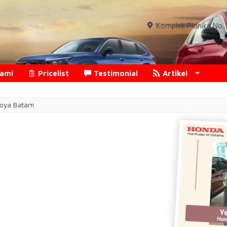
Komplek Pionika No. 1
Kami
Pricelist
Testimonial
Artikel
goya Batam