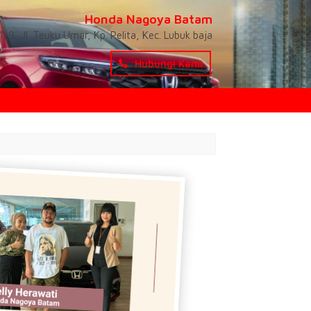
Honda Nagoya Batam
-9, Jl. Teuku Umar, Kp. Pelita, Kec. Lubuk baja
Hubungi Kami