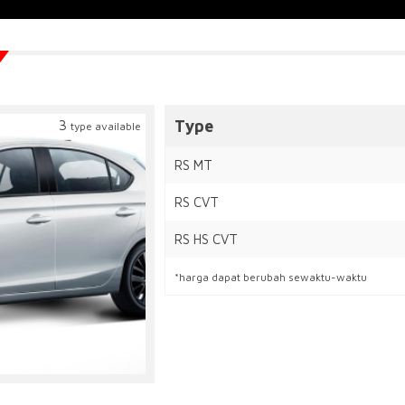
Type
3
type available
RS MT
RS CVT
RS HS CVT
*harga dapat berubah sewaktu-waktu