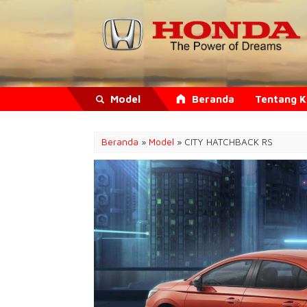
Model
Beranda
Tentang 
Beranda
»
Model
» CITY HATCHBACK RS