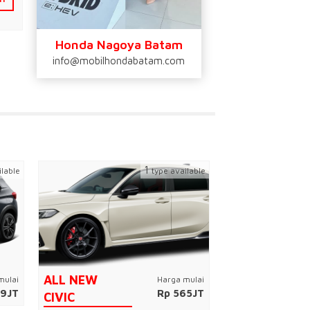
Honda Nagoya Batam
info@mobilhondabatam.com
1
ilable
type available
ALL NEW
mulai
Harga mulai
ALL NEW HR-
.9JT
Rp 565JT
CIVIC