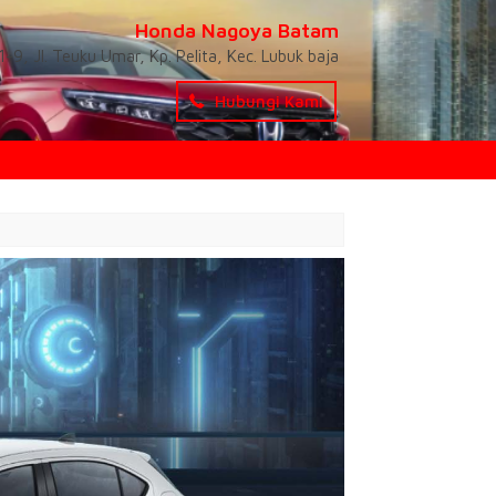
Honda Nagoya Batam
-9, Jl. Teuku Umar, Kp. Pelita, Kec. Lubuk baja
Hubungi Kami