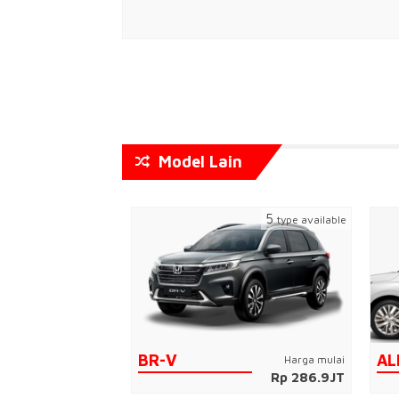
Model Lain
3
5
type available
type available
BR-V
AL
Harga mulai
Harga mulai
Rp 192JT
Rp 286.9JT