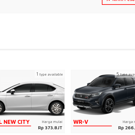
1
5
type available
type ava
L NEW CITY
WR-V
Harga mulai
Harga 
Rp 373.8JT
Rp 266