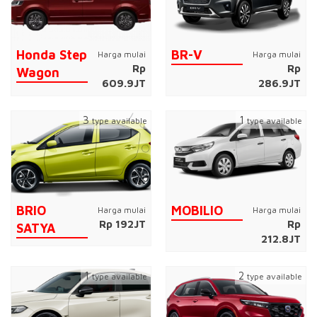
Honda Step
BR-V
Harga mulai
Harga mulai
Rp
Rp
Wagon
609.9JT
286.9JT
3
1
type available
type available
BRIO
MOBILIO
Harga mulai
Harga mulai
Rp 192JT
Rp
SATYA
212.8JT
1
2
type available
type available