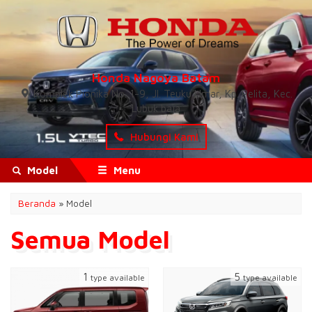
Honda Nagoya Batam
Komplek Pionika No. 1-9, Jl. Teuku Umar, Kp. Pelita, Kec.
Lubuk baja
Hubungi Kami
Model
Menu
Beranda
» Model
Semua Model
1
5
type available
type available