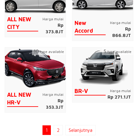
ALL NEW
Harga mulai
New
Harga mulai
Rp
CITY
Rp
Accord
373.8JT
866.8JT
10
5
type available
type available
BR-V
Harga mulai
ALL NEW
Harga mulai
Rp 271.1JT
Rp
HR-V
353.3JT
1
2
Selanjutnya