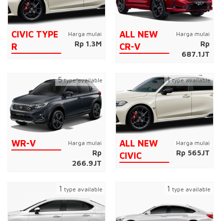
CIVIC TYPE
ALL NEW
Harga mulai
Harga mulai
Rp 1.3M
Rp
R
CR-V
687.1JT
5
1
type available
type available
WR-V
ALL NEW
Harga mulai
Harga mulai
Rp
Rp 565JT
CIVIC
266.9JT
1
1
type available
type available