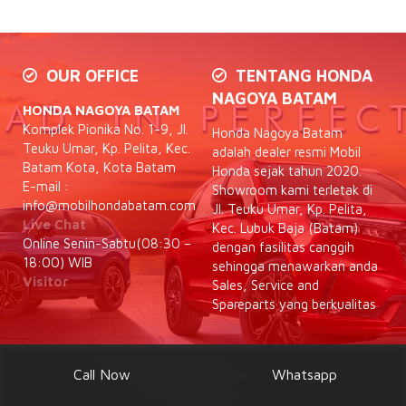
OUR OFFICE
TENTANG HONDA
NAGOYA BATAM
HONDA NAGOYA BATAM
Komplek Pionika No. 1-9, Jl.
Honda Nagoya Batam
Teuku Umar, Kp. Pelita, Kec.
adalah dealer resmi Mobil
Batam Kota, Kota Batam
Honda sejak tahun 2020.
E-mail :
Showroom kami terletak di
info@mobilhondabatam.com
Jl. Teuku Umar, Kp. Pelita,
Live Chat
Kec. Lubuk Baja (Batam)
Online Senin-Sabtu(08:30 –
dengan fasilitas canggih
18:00) WIB
sehingga menawarkan anda
Visitor
Sales, Service and
Spareparts yang berkualitas
Call Now
Whatsapp