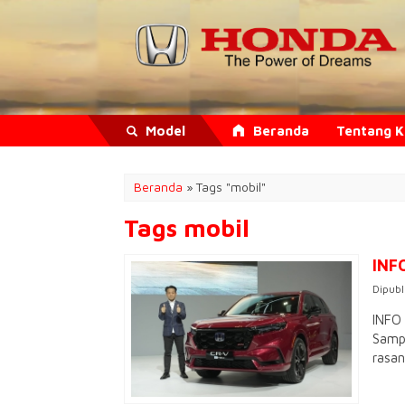
Model
Beranda
Tentang 
Beranda
»
Tags "mobil"
Tags mobil
INF
Dipubl
INFO 
Sampa
rasan