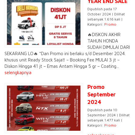
YEAR END SALE
Dipublish pada 17
October 2024 | Dilihat
sebanyak 1.616 kali |
Kategori:
Promo
🔥DISKON AKHIR
TAHUN HONDA
SUDAH DIMULAI DARI
SEKARANG LO🔥 *Dan Promo ini berlaku s/d Desember 2024.
khusus unit Ready Stock Saja‼️ – Booking Fee MULAI 3 jt –
Diskon Hingga 41 jt – Emas Antam Hingga 5 gr – Coating...
selengkapnya
Promo
September
2024
Dipublish pada 10
September 2024 | Dilihat
sebanyak 1.477 kali |
Kategori:
Promo