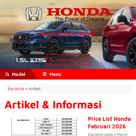
Honda Nagoya Batam
Komplek Pionika No. 1-9, Jl. Teuku Umar, Kp. Pelita, Kec.
Lubuk baja
Hubungi Kami
Model
Menu
Beranda
» Artikel
Artikel & Informasi
Price List Honda
Februari 2026
Dipublish pada 2 March